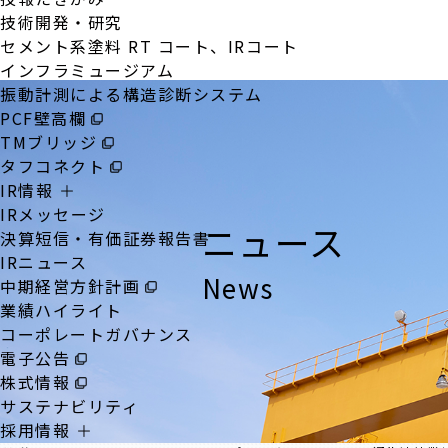
技術開発・研究
セメント系塗料 RT コート、IRコート
インフラミュージアム
振動計測による構造診断システム
PCF壁高欄
TMブリッジ
タフコネクト
IR情報
IRメッセージ
ニュース
決算短信・有価証券報告書
IRニュース
News
中期経営方針計画
業績ハイライト
コーポレートガバナンス
電子公告
株式情報
サステナビリティ
採用情報