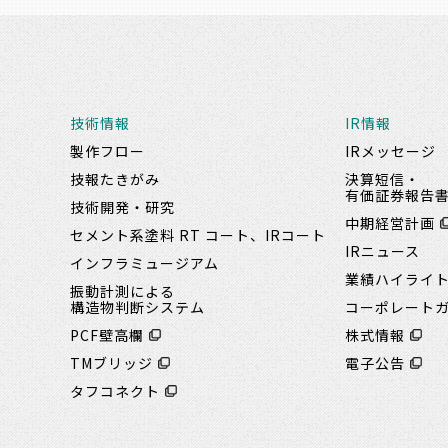
技術情報
IR情報
製作フロー
IRメッセージ
技報たきがみ
決算短信・
有価証券報告
技術開発・研究
中期経営計画
セメント系塗料 RT コート、IRコート
IRニュース
インフラミュージアム
業績ハイライ
振動計測による
構造物判断システム
コーポレート
PCF壁高欄
株式情報
TMブリッジ
電子公告
タフコネクト