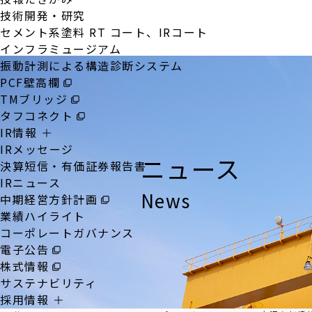
技術開発・研究
セメント系塗料 RT コート、IRコート
インフラミュージアム
振動計測による構造診断システム
PCF壁高欄
TMブリッジ
タフコネクト
IR情報
IRメッセージ
ニュース
決算短信・有価証券報告書
IRニュース
News
中期経営方針計画
業績ハイライト
コーポレートガバナンス
電子公告
株式情報
サステナビリティ
採用情報