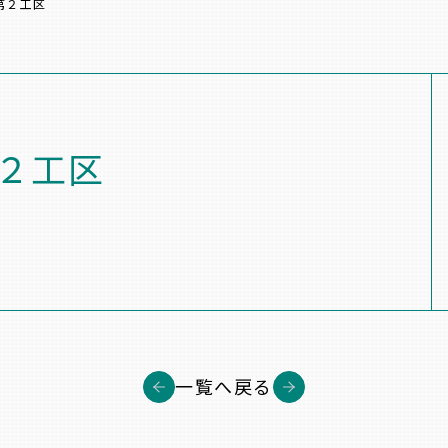
第２工区
２工区
一覧へ戻る