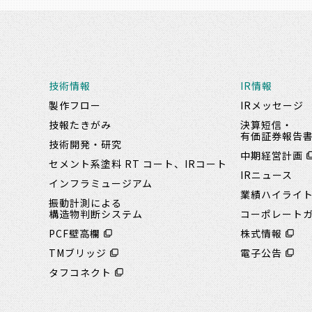
技術情報
IR情報
製作フロー
IRメッセージ
技報たきがみ
決算短信・
有価証券報告
技術開発・研究
中期経営計画
セメント系塗料 RT コート、IRコート
IRニュース
インフラミュージアム
業績ハイライ
振動計測による
構造物判断システム
コーポレート
PCF壁高欄
株式情報
TMブリッジ
電子公告
タフコネクト